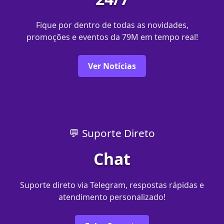
Fique por dentro de todas as novidades,
promoções e eventos da 79M em tempo real!
Ver Notícias
💬 Suporte Direto
Chat
Suporte direto via Telegram, respostas rápidas e
atendimento personalizado!