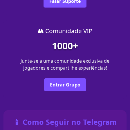
Falar Suporte
👥 Comunidade VIP
1000+
Junte-se a uma comunidade exclusiva de
jogadores e compartilhe experiências!
Entrar Grupo
📱 Como Seguir no Telegram