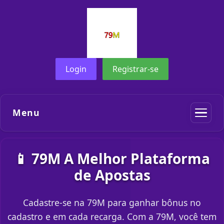
Login
Registrar-se
Menu
📱 79M A Melhor Plataforma
de Apostas
Cadastre-se na 79M para ganhar bônus no
cadastro e em cada recarga. Com a 79M, você tem