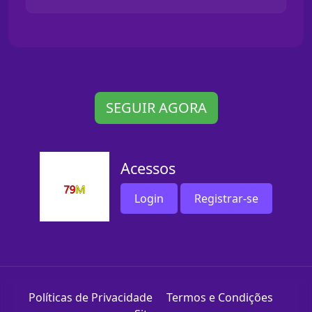
SEGUIR AGORA
Acessos
Login
Registrar-se
Políticas de Privacidade
Termos e Condições