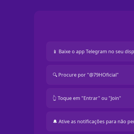
📱 Baixe o app Telegram no seu disp
🔍 Procure por "@79HOficial"
👆 Toque em "Entrar" ou "Join"
🔔 Ative as notificações para não p