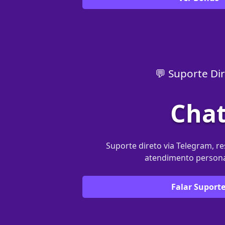
💬 Suporte Di
Cha
Suporte direto via Telegram, r
atendimento persona
Falar Suport