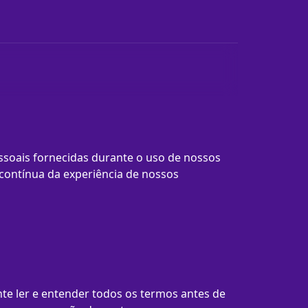
ssoais fornecidas durante o uso de nossos
 contínua da experiência de nossos
te ler e entender todos os termos antes de