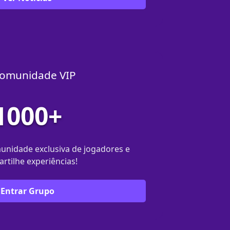
Comunidade VIP
1000+
unidade exclusiva de jogadores e
rtilhe experiências!
Entrar Grupo