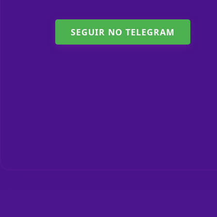
SEGUIR NO TELEGRAM