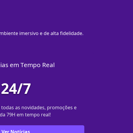
biente imersivo e de alta fidelidade.
cias em Tempo Real
24/7
e todas as novidades, promoções e
 da 79H em tempo real!
Ver Notícias