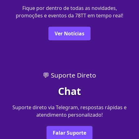
Fique por dentro de todas as novidades,
promoções e eventos da 78TT em tempo real!
Ver Notícias
💬 Suporte Direto
Chat
Suporte direto via Telegram, respostas rápidas e
atendimento personalizado!
Falar Suporte