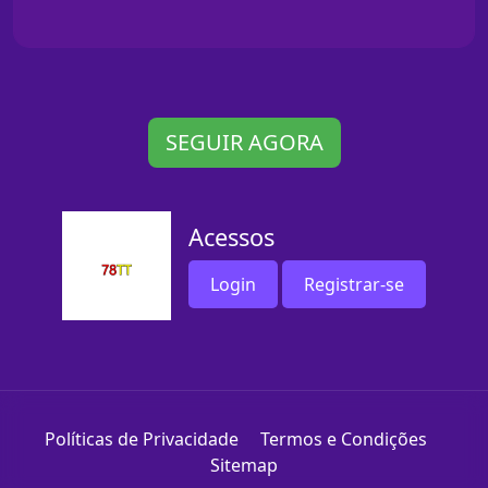
SEGUIR AGORA
Acessos
Login
Registrar-se
Políticas de Privacidade
Termos e Condições
Sitemap