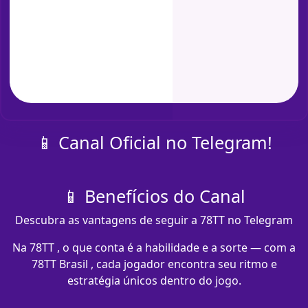
📱 Canal Oficial no Telegram!
📱 Benefícios do Canal
Descubra as vantagens de seguir a 78TT no Telegram
Na 78TT , o que conta é a habilidade e a sorte — com a
78TT Brasil , cada jogador encontra seu ritmo e
estratégia únicos dentro do jogo.