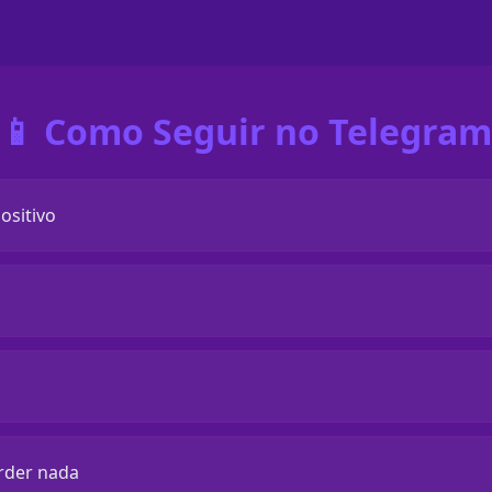
📱 Como Seguir no Telegram
ositivo
erder nada