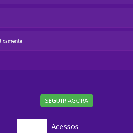
a
aticamente
SEGUIR AGORA
Acessos