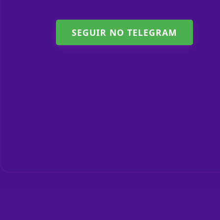
SEGUIR NO TELEGRAM