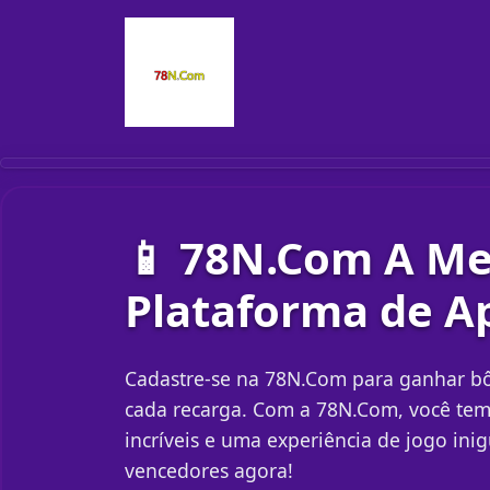
📱 78N.Com A Me
Plataforma de A
Cadastre-se na 78N.Com para ganhar b
cada recarga. Com a 78N.Com, você te
incríveis e uma experiência de jogo inig
vencedores agora!