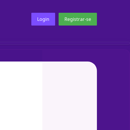
Login
Registrar-se