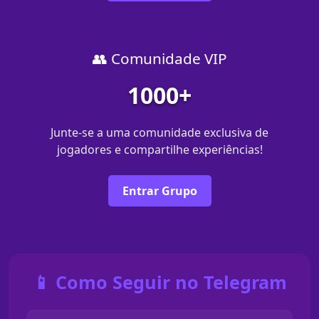
👥 Comunidade VIP
1000+
Junte-se a uma comunidade exclusiva de
jogadores e compartilhe experiências!
Entrar Grupo
📱 Como Seguir no Telegram