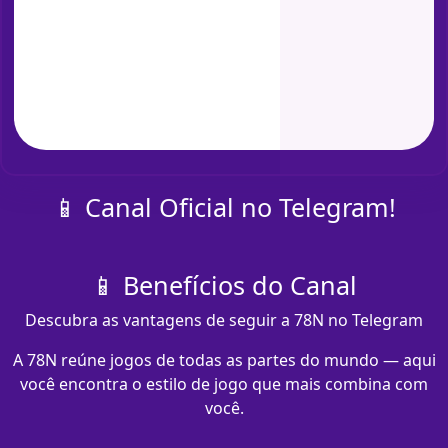
📱 Canal Oficial no Telegram!
📱 Benefícios do Canal
Descubra as vantagens de seguir a 78N no Telegram
A 78N reúne jogos de todas as partes do mundo — aqui
você encontra o estilo de jogo que mais combina com
você.