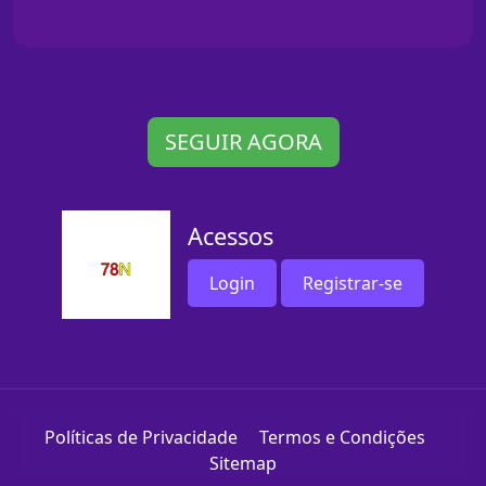
SEGUIR AGORA
Acessos
Login
Registrar-se
Políticas de Privacidade
Termos e Condições
Sitemap