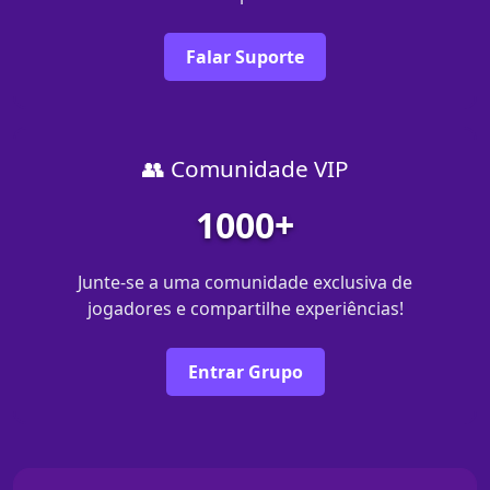
Falar Suporte
👥 Comunidade VIP
1000+
Junte-se a uma comunidade exclusiva de
jogadores e compartilhe experiências!
Entrar Grupo