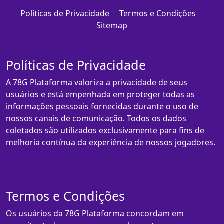
Políticas de Privacidade
Termos e Condições
Sitemap
Políticas de Privacidade
A 78G Plataforma valoriza a privacidade de seus
usuários e está empenhada em proteger todas as
informações pessoais fornecidas durante o uso de
nossos canais de comunicação. Todos os dados
coletados são utilizados exclusivamente para fins de
melhoria contínua da experiência de nossos jogadores.
Termos e Condições
Os usuários da 78G Plataforma concordam em