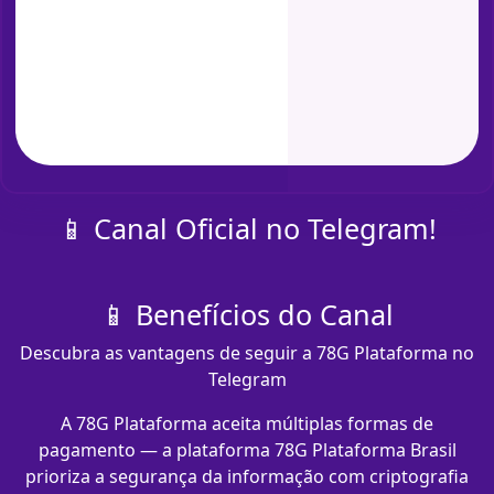
📱 Canal Oficial no Telegram!
📱 Benefícios do Canal
Descubra as vantagens de seguir a 78G Plataforma no
Telegram
A 78G Plataforma aceita múltiplas formas de
pagamento — a plataforma 78G Plataforma Brasil
prioriza a segurança da informação com criptografia