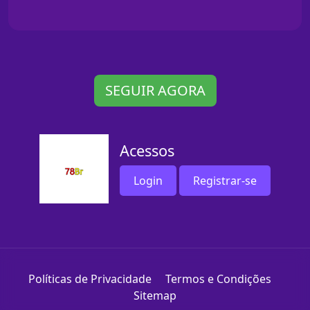
SEGUIR AGORA
Acessos
Login
Registrar-se
Políticas de Privacidade
Termos e Condições
Sitemap