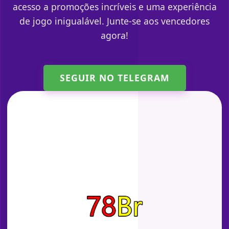
acesso a promoções incríveis e uma experiência
de jogo inigualável. Junte-se aos vencedores
agora!
SEGUIR NO TELEGRAM