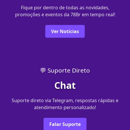
Fique por dentro de todas as novidades,
promoções e eventos da 78Br em tempo real!
Ver Notícias
💬 Suporte Direto
Chat
Suporte direto via Telegram, respostas rápidas e
atendimento personalizado!
Falar Suporte