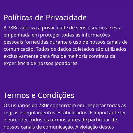
Políticas de Privacidade
A 78Br valoriza a privacidade de seus usuários e está
empenhada em proteger todas as informações
pessoais fornecidas durante o uso de nossos canais de
comunicação. Todos os dados coletados são utilizados
exclusivamente para fins de melhoria contínua da
experiência de nossos jogadores.
Termos e Condições
Os usuários da 78Br concordam em respeitar todas as
regras e regulamentos estabelecidos. É importante ler
e entender todos os termos antes de participar de
nossos canais de comunicação. A violação destes