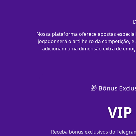
D
Nossa plataforma oferece apostas especial
jogador será o artilheiro da competição, 
adicionam uma dimensão extra de emoção 
🎁 Bônus Exclu
VIP
Receba bônus exclusivos do Telegra