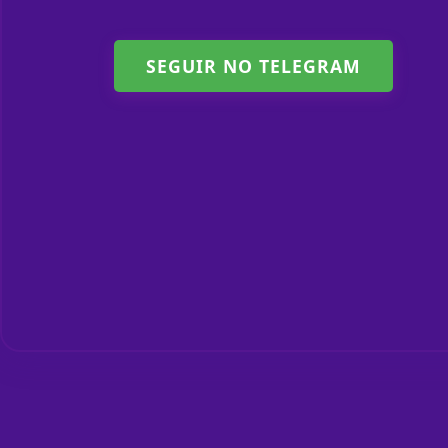
SEGUIR NO TELEGRAM