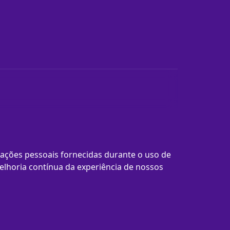
ações pessoais fornecidas durante o uso de
elhoria contínua da experiência de nossos