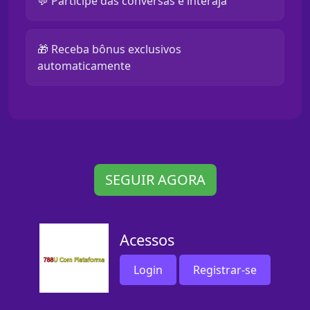
💬 Participe das conversas e interaja
🎁 Receba bônus exclusivos
automaticamente
SEGUIR AGORA
Acessos
Login
Registrar-se