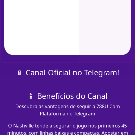
📱 Canal Oficial no Telegram!
📱 Benefícios do Canal
Descubra as vantagens de seguir a 788U Com
Plataforma no Telegram
O Nashville tende a segurar o jogo nos primeiros 45
minutos, com linhas baixas e compactas. Apostar em