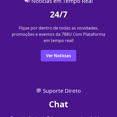
📢 Notícias em Tempo Real
24/7
Fique por dentro de todas as novidades,
promoções e eventos da 788U Com Plataforma
em tempo real!
Ver Notícias
💬 Suporte Direto
Chat