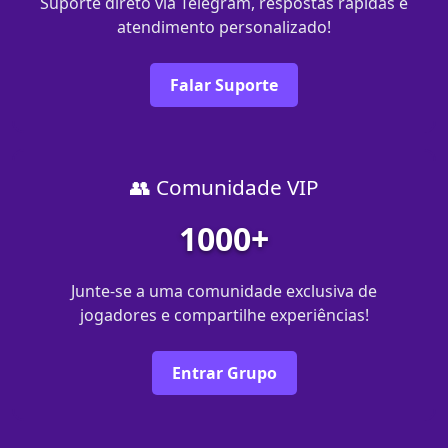
Suporte direto via Telegram, respostas rápidas e
atendimento personalizado!
Falar Suporte
👥 Comunidade VIP
1000+
Junte-se a uma comunidade exclusiva de
jogadores e compartilhe experiências!
Entrar Grupo