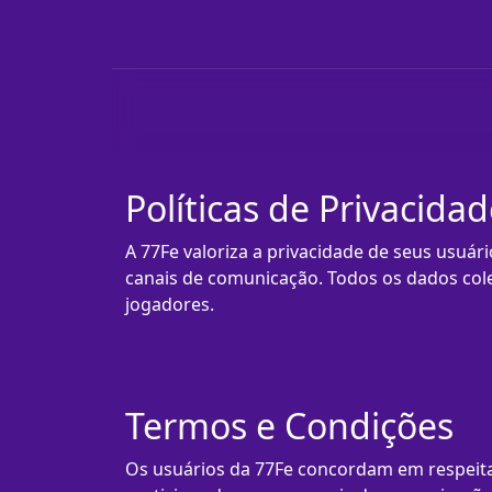
Políticas de Privacida
A 77Fe valoriza a privacidade de seus usuá
canais de comunicação. Todos os dados cole
jogadores.
Termos e Condições
Os usuários da 77Fe concordam em respeitar