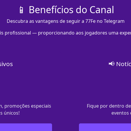
📱 Benefícios do Canal
Descubra as vantagens de seguir a 77Fe no Telegram
is profissional — proporcionando aos jogadores uma experiê
sivos
📢 Notí
m, promoções especiais
Fique por dentro d
s únicos!
eventos 