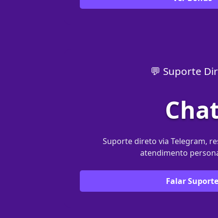
💬 Suporte Di
Cha
Suporte direto via Telegram, r
atendimento persona
Falar Suport