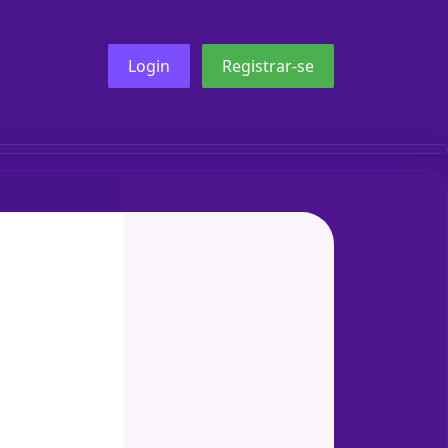
Login
Registrar-se