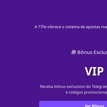
A 77Fe oferece o sistema de apostas ma
🎁 Bônus Exclu
VIP
Receba bônus exclusivos do Telegra
e códigos promocionai
Ver Bônus