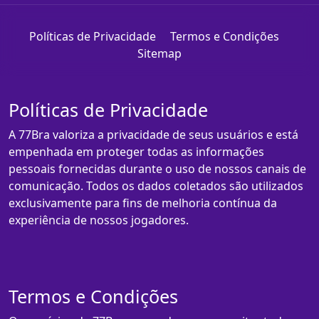
Políticas de Privacidade
Termos e Condições
Sitemap
Políticas de Privacidade
A 77Bra valoriza a privacidade de seus usuários e está
empenhada em proteger todas as informações
pessoais fornecidas durante o uso de nossos canais de
comunicação. Todos os dados coletados são utilizados
exclusivamente para fins de melhoria contínua da
experiência de nossos jogadores.
Termos e Condições