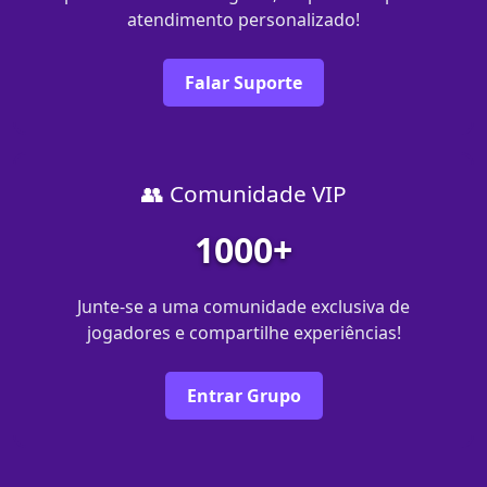
atendimento personalizado!
Falar Suporte
👥 Comunidade VIP
1000+
Junte-se a uma comunidade exclusiva de
jogadores e compartilhe experiências!
Entrar Grupo