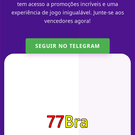
tem acesso a promoções incríveis e uma
experiência de jogo inigualável. Junte-se aos
vencedores agora!
SEGUIR NO TELEGRAM