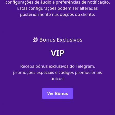
configurações de áudio e preferências de notificação.
Estas configurações podem ser alteradas
posteriormente nas opções do cliente.
🎁 Bônus Exclusivos
VIP
Receba bônus exclusivos do Telegram,
promoções especiais e códigos promocionais
únicos!
Ver Bônus