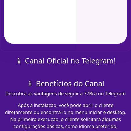
📱 Canal Oficial no Telegram!
📱 Benefícios do Canal
Descubra as vantagens de seguir a 77Bra no Telegram
Após a instalação, você pode abrir o cliente
diretamente ou encontrá-lo no menu iniciar e desktop.
Na primeira execução, o cliente solicitará algumas
configurações básicas, como idioma preferido,