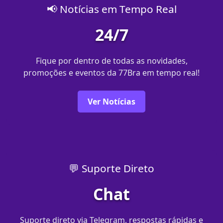
📢 Notícias em Tempo Real
24/7
Fique por dentro de todas as novidades,
promoções e eventos da 77Bra em tempo real!
Ver Notícias
💬 Suporte Direto
Chat
Suporte direto via Telegram, respostas rápidas e