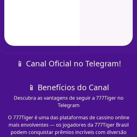
📱 Canal Oficial no Telegram!
📱 Benefícios do Canal
Descubra as vantagens de seguir a 777Tiger no
Telegram
O 777Tiger é uma das plataformas de cassino online
mais envolventes — os jogadores da 777Tiger Brasil
podem conquistar prêmios incríveis com diversão