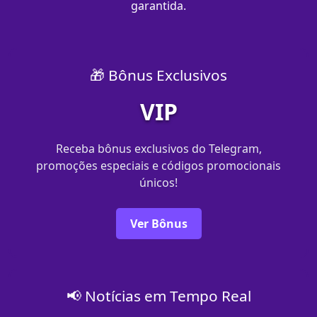
garantida.
🎁 Bônus Exclusivos
VIP
Receba bônus exclusivos do Telegram,
promoções especiais e códigos promocionais
únicos!
Ver Bônus
📢 Notícias em Tempo Real