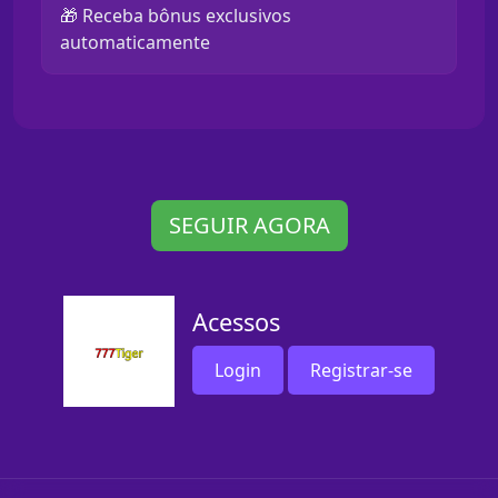
🎁 Receba bônus exclusivos
automaticamente
SEGUIR AGORA
Acessos
Login
Registrar-se