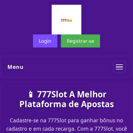
Login
Registrar-se
Menu
📱 777Slot A Melhor
Plataforma de Apostas
Cadastre-se na 777Slot para ganhar bônus no
cadastro e em cada recarga. Com a 777Slot, você