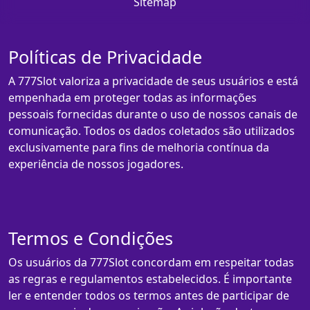
Sitemap
Políticas de Privacidade
A 777Slot valoriza a privacidade de seus usuários e está
empenhada em proteger todas as informações
pessoais fornecidas durante o uso de nossos canais de
comunicação. Todos os dados coletados são utilizados
exclusivamente para fins de melhoria contínua da
experiência de nossos jogadores.
Termos e Condições
Os usuários da 777Slot concordam em respeitar todas
as regras e regulamentos estabelecidos. É importante
ler e entender todos os termos antes de participar de