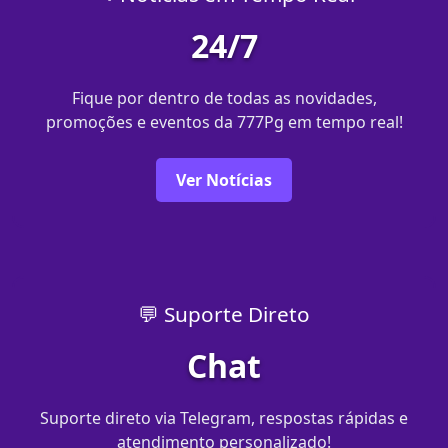
24/7
Fique por dentro de todas as novidades,
promoções e eventos da 777Pg em tempo real!
Ver Notícias
💬 Suporte Direto
Chat
Suporte direto via Telegram, respostas rápidas e
atendimento personalizado!