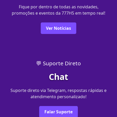
Fique por dentro de todas as novidades,
promoções e eventos da 777H5 em tempo real!
Ver Notícias
💬 Suporte Direto
Chat
Suporte direto via Telegram, respostas rápidas e
atendimento personalizado!
Falar Suporte