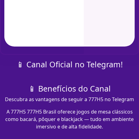
📱 Canal Oficial no Telegram!
📱 Benefícios do Canal
Descubra as vantagens de seguir a 777H5 no Telegram
A 777H5 777H5 Brasil oferece jogos de mesa clássicos
como bacará, pôquer e blackjack — tudo em ambiente
imersivo e de alta fidelidade.