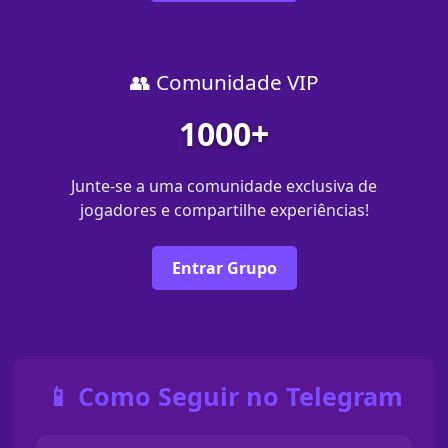
👥 Comunidade VIP
1000+
Junte-se a uma comunidade exclusiva de
jogadores e compartilhe experiências!
Entrar Grupo
📱 Como Seguir no Telegram