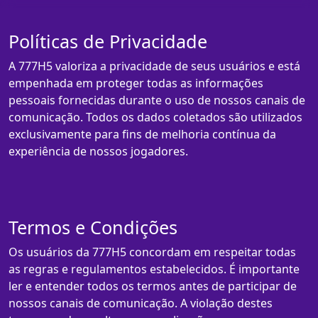
Políticas de Privacidade
A 777H5 valoriza a privacidade de seus usuários e está
empenhada em proteger todas as informações
pessoais fornecidas durante o uso de nossos canais de
comunicação. Todos os dados coletados são utilizados
exclusivamente para fins de melhoria contínua da
experiência de nossos jogadores.
Termos e Condições
Os usuários da 777H5 concordam em respeitar todas
as regras e regulamentos estabelecidos. É importante
ler e entender todos os termos antes de participar de
nossos canais de comunicação. A violação destes