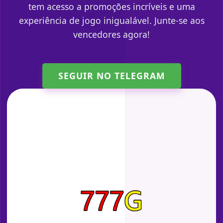
tem acesso a promoções incríveis e uma
experiência de jogo inigualável. Junte-se aos
vencedores agora!
SEGUIR NO TELEGRAM