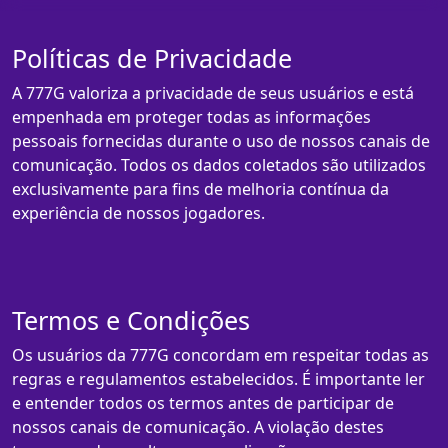
Políticas de Privacidade
A 777G valoriza a privacidade de seus usuários e está
empenhada em proteger todas as informações
pessoais fornecidas durante o uso de nossos canais de
comunicação. Todos os dados coletados são utilizados
exclusivamente para fins de melhoria contínua da
experiência de nossos jogadores.
Termos e Condições
Os usuários da 777G concordam em respeitar todas as
regras e regulamentos estabelecidos. É importante ler
e entender todos os termos antes de participar de
nossos canais de comunicação. A violação destes