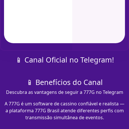
📱 Canal Oficial no Telegram!
📱 Benefícios do Canal
Descubra as vantagens de seguir a 777G no Telegram
A 777G é um software de cassino confiável e realista —
a plataforma 777G Brasil atende diferentes perfis com
transmissão simultânea de eventos.