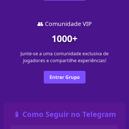
👥 Comunidade VIP
1000+
Junte-se a uma comunidade exclusiva de
jogadores e compartilhe experiências!
Entrar Grupo
📱 Como Seguir no Telegram