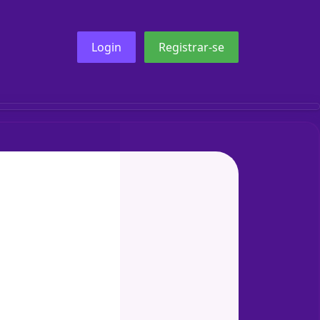
Login
Registrar-se