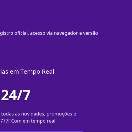
stro oficial, acesso via navegador e versão
cias em Tempo Real
24/7
e todas as novidades, promoções e
 777F.Com em tempo real!