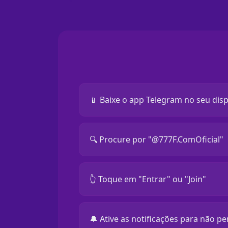
📱 Baixe o app Telegram no seu disp
🔍 Procure por "@777F.ComOficial"
👆 Toque em "Entrar" ou "Join"
🔔 Ative as notificações para não p