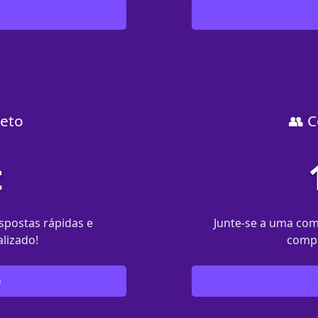
reto
👥 
t
espostas rápidas e
Junte-se a uma com
lizado!
compa
e