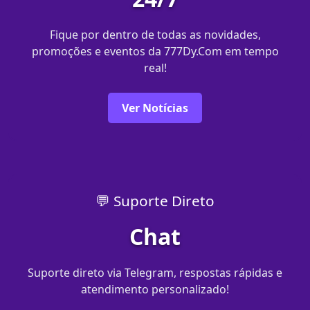
Fique por dentro de todas as novidades,
promoções e eventos da 777Dy.Com em tempo
real!
Ver Notícias
💬 Suporte Direto
Chat
Suporte direto via Telegram, respostas rápidas e
atendimento personalizado!