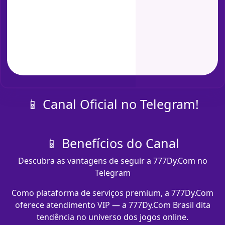
📱 Canal Oficial no Telegram!
📱 Benefícios do Canal
Descubra as vantagens de seguir a 777Dy.Com no
Telegram
Como plataforma de serviços premium, a 777Dy.Com
oferece atendimento VIP — a 777Dy.Com Brasil dita
tendência no universo dos jogos online.