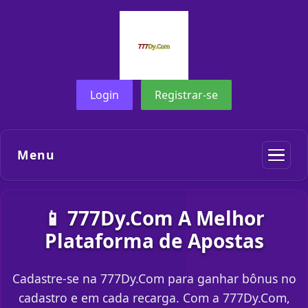
Login
Registrar-se
Menu
📱 777Dy.Com A Melhor
Plataforma de Apostas
Cadastre-se na 777Dy.Com para ganhar bônus no
cadastro e em cada recarga. Com a 777Dy.Com,