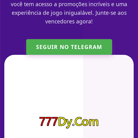
você tem acesso a promoções incríveis e uma
experiência de jogo inigualável. Junte-se aos
vencedores agora!
SEGUIR NO TELEGRAM