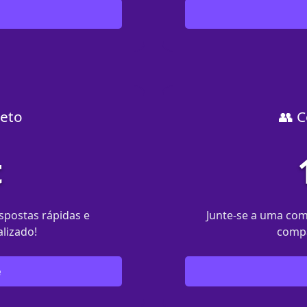
reto
👥 
t
espostas rápidas e
Junte-se a uma com
lizado!
compa
e