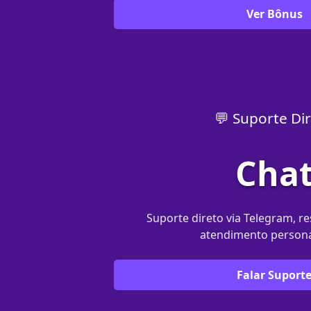
Ver Bônus
💬 Suporte Di
Cha
Suporte direto via Telegram, r
atendimento persona
Falar Suport