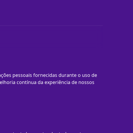
ações pessoais fornecidas durante o uso de
elhoria contínua da experiência de nossos