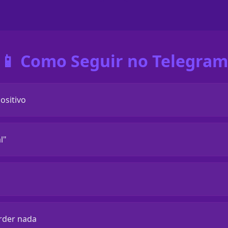
📱 Como Seguir no Telegram
ositivo
l"
erder nada