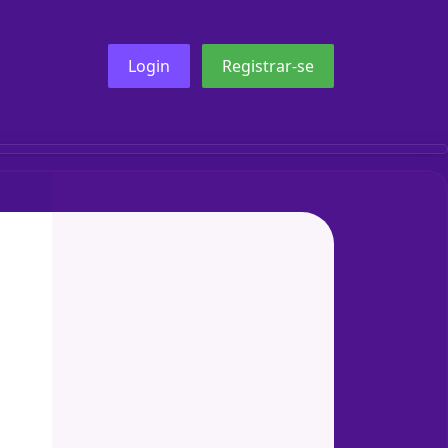
Login
Registrar-se