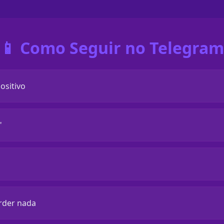
📱 Como Seguir no Telegram
ositivo
"
erder nada