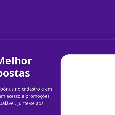
Melhor
postas
 bônus no cadastro e em
tem acesso a promoções
ualável. Junte-se aos