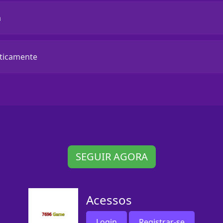
a
aticamente
SEGUIR AGORA
Acessos
Login
Registrar-se