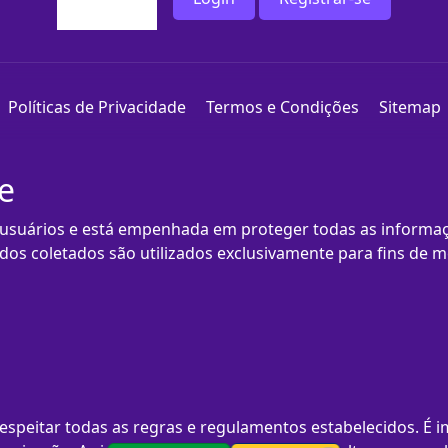
Políticas de Privacidade
Termos e Condições
Sitemap
de
s usuários e está empenhada em proteger todas as informaç
os coletados são utilizados exclusivamente para fins de m
peitar todas as regras e regulamentos estabelecidos. É i