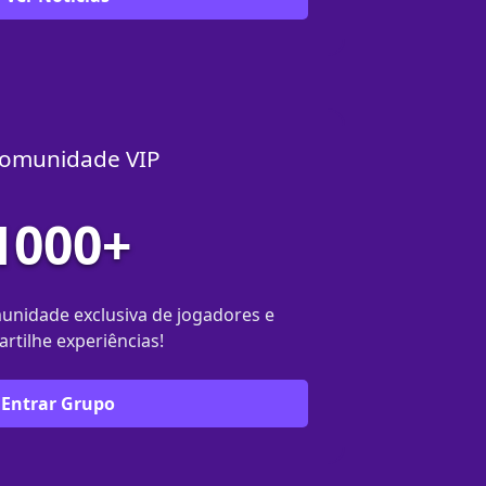
Comunidade VIP
1000+
unidade exclusiva de jogadores e
rtilhe experiências!
Entrar Grupo