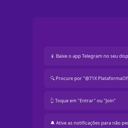
📱 Baixe o app Telegram no seu disp
🔍 Procure por "@71X PlataformaOfi
👆 Toque em "Entrar" ou "Join"
🔔 Ative as notificações para não p