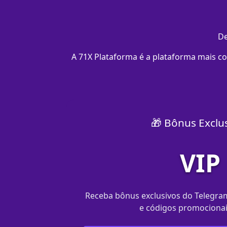
De
A 71X Plataforma é a plataforma mais con
🎁 Bônus Exclu
VIP
Receba bônus exclusivos do Telegra
e códigos promocionai