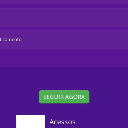
a
aticamente
SEGUIR AGORA
Acessos