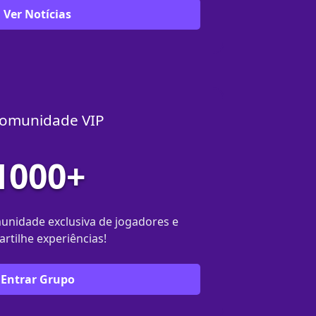
Ver Notícias
Comunidade VIP
1000+
unidade exclusiva de jogadores e
rtilhe experiências!
Entrar Grupo