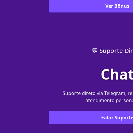
Ver Bônus
💬 Suporte Di
Cha
Suporte direto via Telegram, r
atendimento persona
Falar Suport