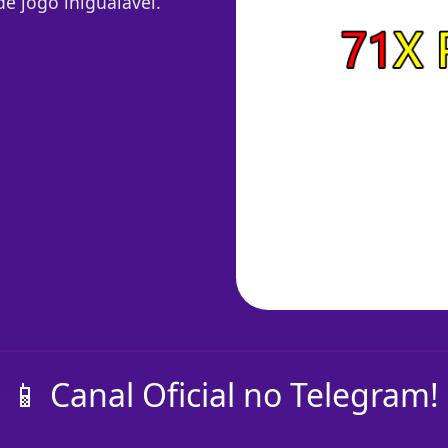
e jogo inigualável.
📱 Canal Oficial no Telegram!