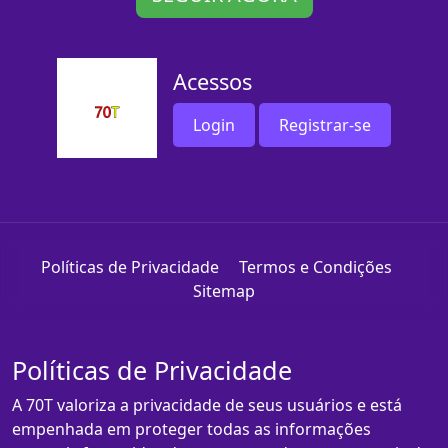
Acessos
Login
Registrar-se
Políticas de Privacidade
Termos e Condições
Sitemap
Políticas de Privacidade
A 70T valoriza a privacidade de seus usuários e está
empenhada em proteger todas as informações