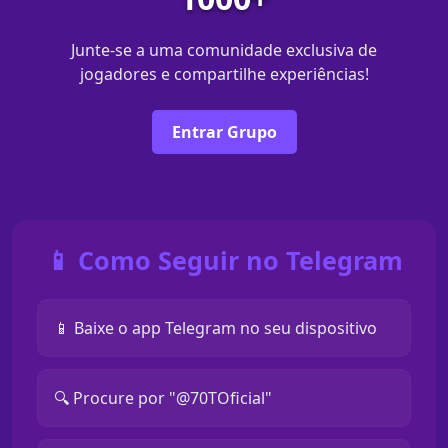
Junte-se a uma comunidade exclusiva de
jogadores e compartilhe experiências!
Entrar Grupo
📱 Como Seguir no Telegram
📱 Baixe o app Telegram no seu dispositivo
🔍 Procure por "@70TOficial"