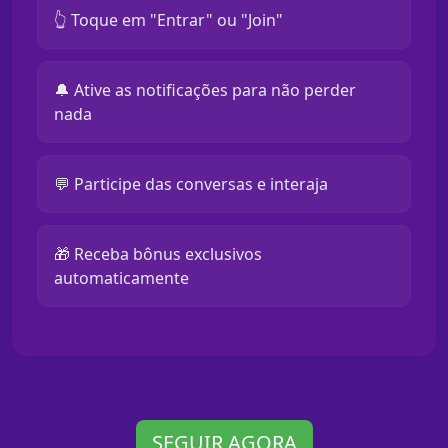
👆 Toque em "Entrar" ou "Join"
🔔 Ative as notificações para não perder
nada
💬 Participe das conversas e interaja
🎁 Receba bônus exclusivos
automaticamente
SEGUIR AGORA