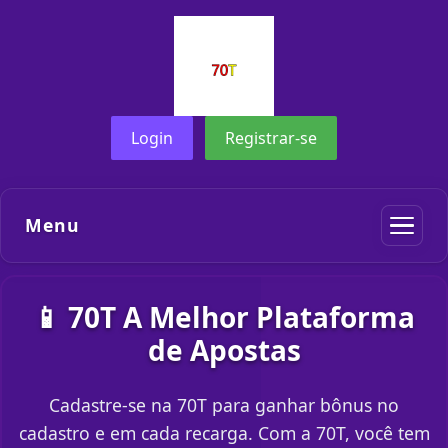
Login
Registrar-se
Menu
📱 70T A Melhor Plataforma
de Apostas
Cadastre-se na 70T para ganhar bônus no
cadastro e em cada recarga. Com a 70T, você tem