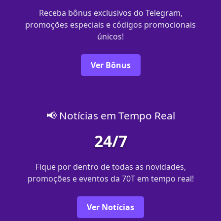
Receba bônus exclusivos do Telegram,
promoções especiais e códigos promocionais
únicos!
Ver Bônus
📢 Notícias em Tempo Real
24/7
Fique por dentro de todas as novidades,
promoções e eventos da 70T em tempo real!
Ver Notícias