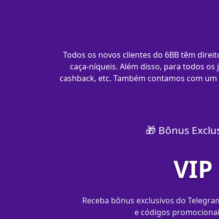
Todos os novos clientes do 6BB têm dire
caça-níqueis. Além disso, para todos o
cashback, etc. Também contamos com um pr
🎁 Bônus Exclu
VIP
Receba bônus exclusivos do Telegra
e códigos promocionai