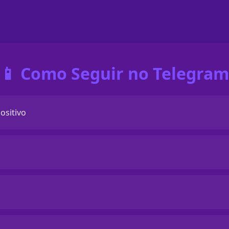
📱 Como Seguir no Telegram
ositivo