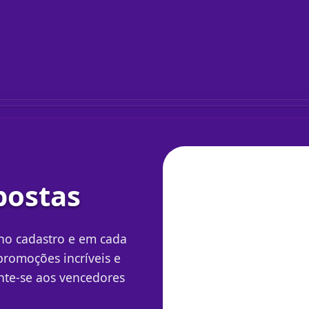
postas
no cadastro e em cada
promoções incríveis e
unte-se aos vencedores