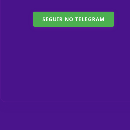
SEGUIR NO TELEGRAM