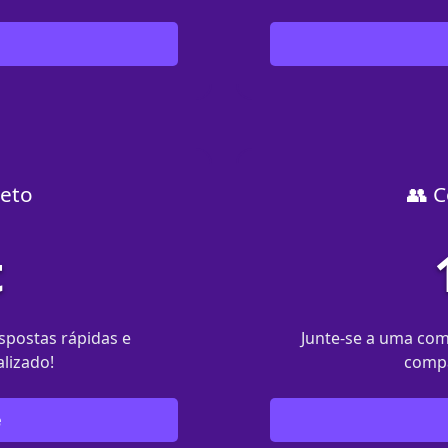
reto
👥 
t
espostas rápidas e
Junte-se a uma com
lizado!
compa
e