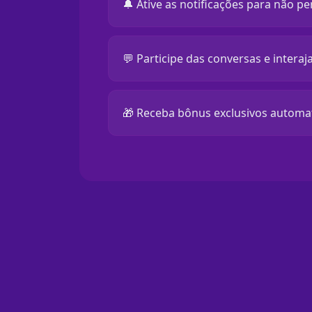
🔔 Ative as notificações para não p
💬 Participe das conversas e interaj
🎁 Receba bônus exclusivos autom