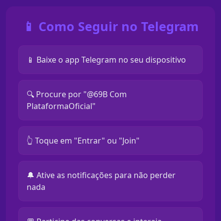
📱 Como Seguir no Telegram
📱 Baixe o app Telegram no seu dispositivo
🔍 Procure por "@69B Com
PlataformaOficial"
👆 Toque em "Entrar" ou "Join"
🔔 Ative as notificações para não perder
nada