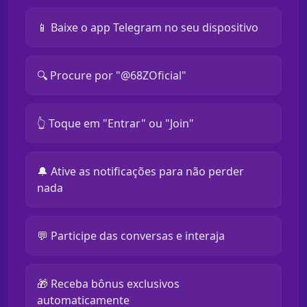
📱 Baixe o app Telegram no seu dispositivo
🔍 Procure por "@68ZOficial"
👆 Toque em "Entrar" ou "Join"
🔔 Ative as notificações para não perder
nada
💬 Participe das conversas e interaja
🎁 Receba bônus exclusivos
automaticamente