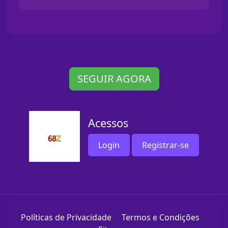
SEGUIR AGORA
Acessos
Login
Registrar-se
Políticas de Privacidade
Termos e Condições