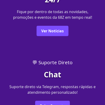
Fique por dentro de todas as novidades,
promoções e eventos da 68Z em tempo real!
Ver Notícias
💬 Suporte Direto
Chat
Suporte direto via Telegram, respostas rápidas e
atendimento personalizado!