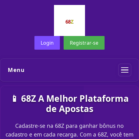
Login
Registrar-se
Menu
📱 68Z A Melhor Plataforma
de Apostas
Cadastre-se na 68Z para ganhar bônus no
cadastro e em cada recarga. Com a 68Z, você tem