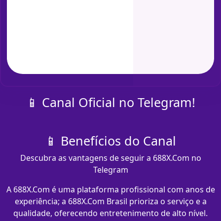
📱 Canal Oficial no Telegram!
📱 Benefícios do Canal
Descubra as vantagens de seguir a 688X.Com no
Telegram
A 688X.Com é uma plataforma profissional com anos de
experiência; a 688X.Com Brasil prioriza o serviço e a
qualidade, oferecendo entretenimento de alto nível.