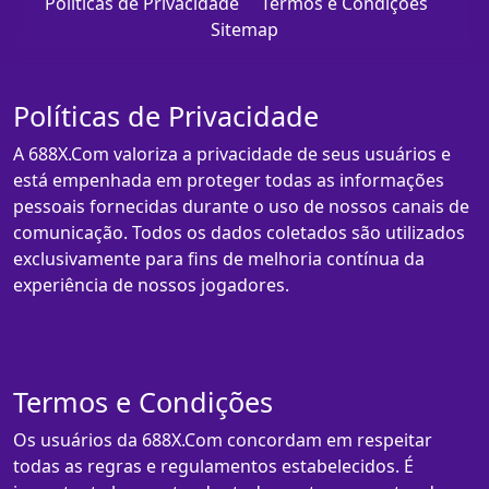
Políticas de Privacidade
Termos e Condições
Sitemap
Políticas de Privacidade
A 688X.Com valoriza a privacidade de seus usuários e
está empenhada em proteger todas as informações
pessoais fornecidas durante o uso de nossos canais de
comunicação. Todos os dados coletados são utilizados
exclusivamente para fins de melhoria contínua da
experiência de nossos jogadores.
Termos e Condições
Os usuários da 688X.Com concordam em respeitar
todas as regras e regulamentos estabelecidos. É