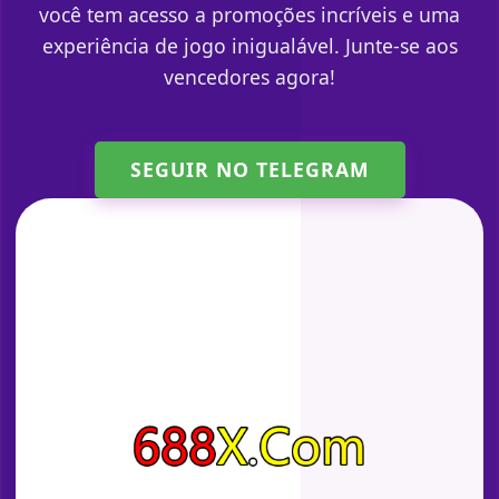
você tem acesso a promoções incríveis e uma
experiência de jogo inigualável. Junte-se aos
vencedores agora!
SEGUIR NO TELEGRAM