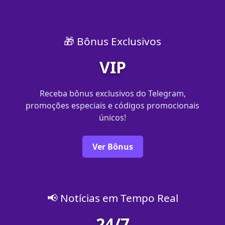
🎁 Bônus Exclusivos
VIP
Receba bônus exclusivos do Telegram,
promoções especiais e códigos promocionais
únicos!
Ver Bônus
📢 Notícias em Tempo Real
24/7