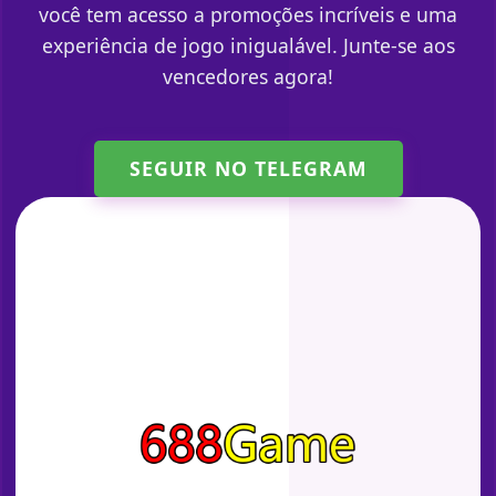
você tem acesso a promoções incríveis e uma
experiência de jogo inigualável. Junte-se aos
vencedores agora!
SEGUIR NO TELEGRAM