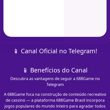
📱 Canal Oficial no Telegram!
📱 Benefícios do Canal
Descubra as vantagens de seguir a 688Game no
Telegram
A 688Game foca na construção de conteúdo recreativo
de cassino — a plataforma 688Game Brasil incorpora
jogos populares do mundo inteiro para agradar todos