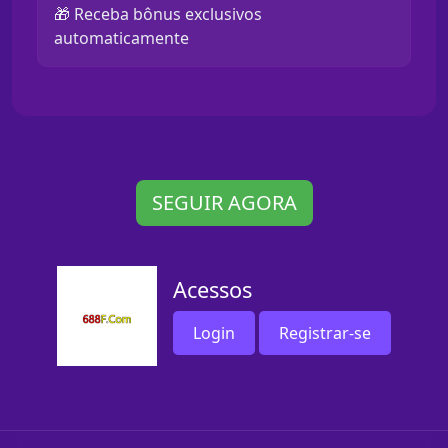
🎁 Receba bônus exclusivos
automaticamente
SEGUIR AGORA
Acessos
Login
Registrar-se