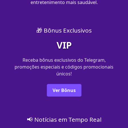
entretenimento mais saudável.
🎁 Bônus Exclusivos
VIP
Receba bônus exclusivos do Telegram,
promoções especiais e códigos promocionais
únicos!
Ver Bônus
📢 Notícias em Tempo Real