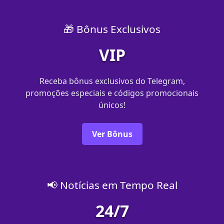
🎁 Bônus Exclusivos
VIP
Receba bônus exclusivos do Telegram,
promoções especiais e códigos promocionais
únicos!
Ver Bônus
📢 Notícias em Tempo Real
24/7