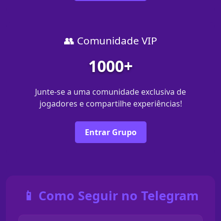
👥 Comunidade VIP
1000+
Junte-se a uma comunidade exclusiva de
jogadores e compartilhe experiências!
Entrar Grupo
📱 Como Seguir no Telegram