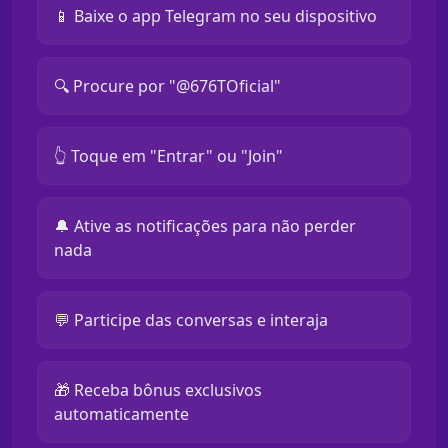
📱 Baixe o app Telegram no seu dispositivo
🔍 Procure por "@676TOficial"
👆 Toque em "Entrar" ou "Join"
🔔 Ative as notificações para não perder
nada
💬 Participe das conversas e interaja
🎁 Receba bônus exclusivos
automaticamente