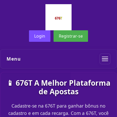
Login
Registrar-se
Menu
📱 676T A Melhor Plataforma
de Apostas
Cadastre-se na 676T para ganhar bônus no
cadastro e em cada recarga. Com a 676T, você