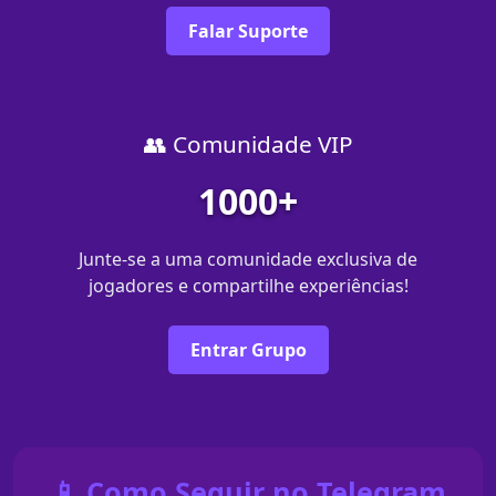
Falar Suporte
👥 Comunidade VIP
1000+
Junte-se a uma comunidade exclusiva de
jogadores e compartilhe experiências!
Entrar Grupo
📱 Como Seguir no Telegram