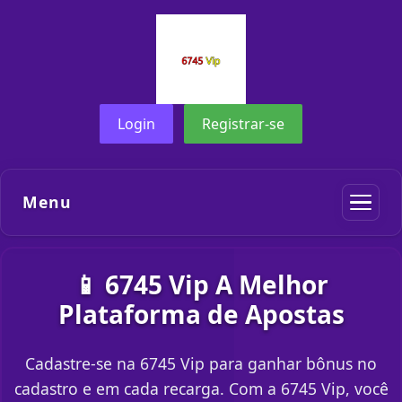
Login
Registrar-se
Menu
📱 6745 Vip A Melhor
Plataforma de Apostas
Cadastre-se na 6745 Vip para ganhar bônus no
cadastro e em cada recarga. Com a 6745 Vip, você