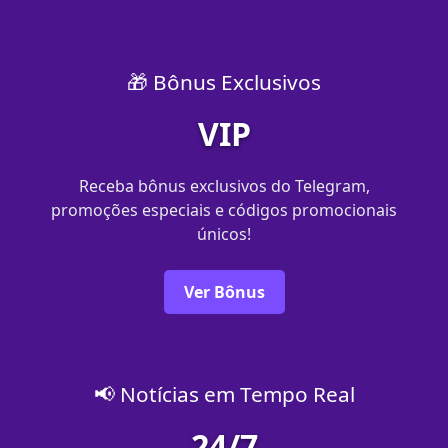
🎁 Bônus Exclusivos
VIP
Receba bônus exclusivos do Telegram,
promoções especiais e códigos promocionais
únicos!
Ver Bônus
📢 Notícias em Tempo Real
24/7