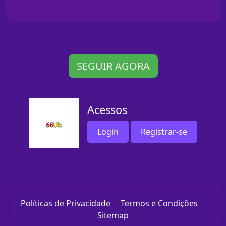
SEGUIR AGORA
Acessos
Login
Registrar-se
Políticas de Privacidade
Termos e Condições
Sitemap