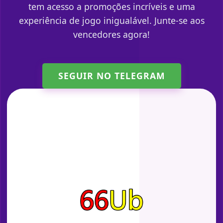
tem acesso a promoções incríveis e uma
experiência de jogo inigualável. Junte-se aos
vencedores agora!
SEGUIR NO TELEGRAM