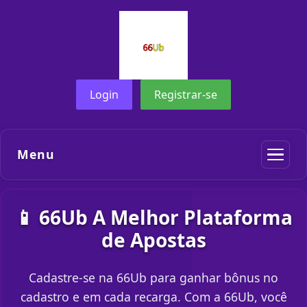
Login
Registrar-se
Menu
📱 66Ub A Melhor Plataforma
de Apostas
Cadastre-se na 66Ub para ganhar bônus no
cadastro e em cada recarga. Com a 66Ub, você