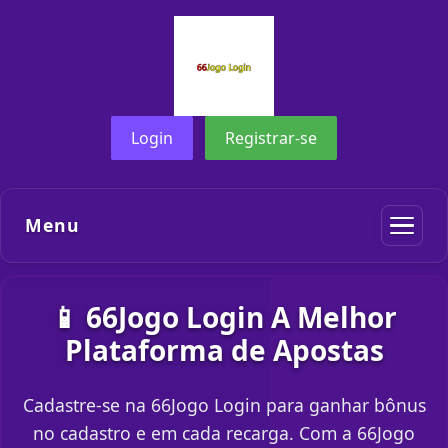
Login
Registrar-se
Menu
📱 66Jogo Login A Melhor
Plataforma de Apostas
Cadastre-se na 66Jogo Login para ganhar bônus
no cadastro e em cada recarga. Com a 66Jogo