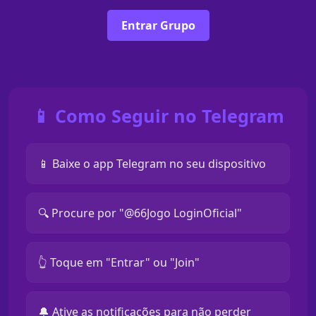
Entrar Grupo
📱 Como Seguir no Telegram
📱 Baixe o app Telegram no seu dispositivo
🔍 Procure por "@66Jogo LoginOficial"
👆 Toque em "Entrar" ou "Join"
🔔 Ative as notificações para não perder