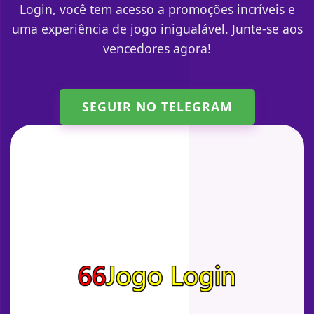
Login, você tem acesso a promoções incríveis e
uma experiência de jogo inigualável. Junte-se aos
vencedores agora!
SEGUIR NO TELEGRAM