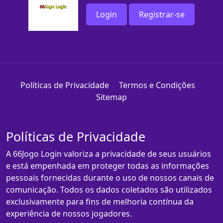
Login
Registrar-se
Políticas de Privacidade
Termos e Condições
Sitemap
Políticas de Privacidade
A 66Jogo Login valoriza a privacidade de seus usuários
e está empenhada em proteger todas as informações
pessoais fornecidas durante o uso de nossos canais de
comunicação. Todos os dados coletados são utilizados
exclusivamente para fins de melhoria contínua da
experiência de nossos jogadores.