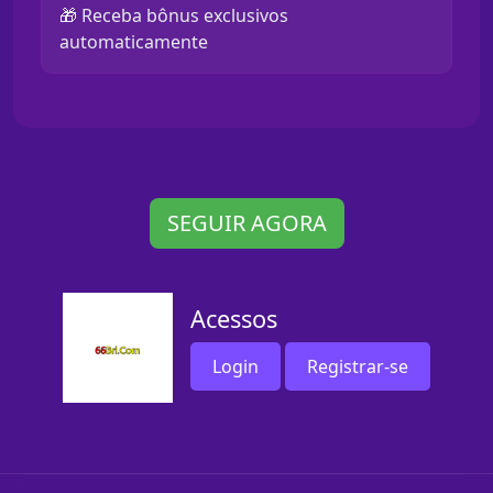
🎁 Receba bônus exclusivos
automaticamente
SEGUIR AGORA
Acessos
Login
Registrar-se