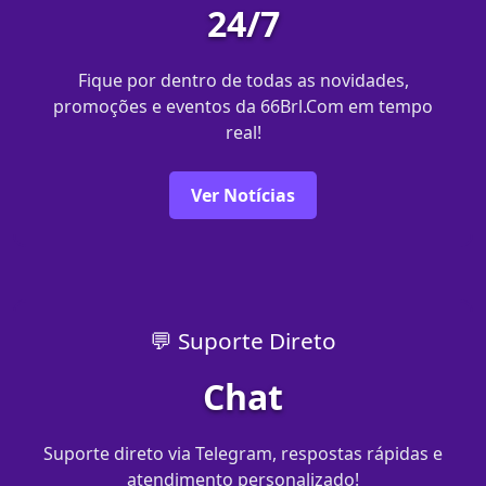
24/7
Fique por dentro de todas as novidades,
promoções e eventos da 66Brl.Com em tempo
real!
Ver Notícias
💬 Suporte Direto
Chat
Suporte direto via Telegram, respostas rápidas e
atendimento personalizado!