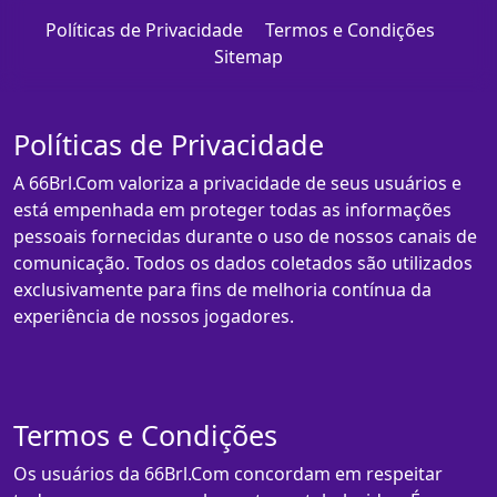
Políticas de Privacidade
Termos e Condições
Sitemap
Políticas de Privacidade
A 66Brl.Com valoriza a privacidade de seus usuários e
está empenhada em proteger todas as informações
pessoais fornecidas durante o uso de nossos canais de
comunicação. Todos os dados coletados são utilizados
exclusivamente para fins de melhoria contínua da
experiência de nossos jogadores.
Termos e Condições
Os usuários da 66Brl.Com concordam em respeitar