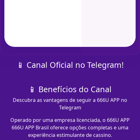
📱 Canal Oficial no Telegram!
📱 Benefícios do Canal
Descubra as vantagens de seguir a 666U APP no
Telegram
Operado por uma empresa licenciada, o 666U APP
666U APP Brasil oferece opções completas e uma
experiência estimulante de cassino.