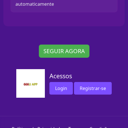
automaticamente
SEGUIR AGORA
Acessos
Login
Registrar-se