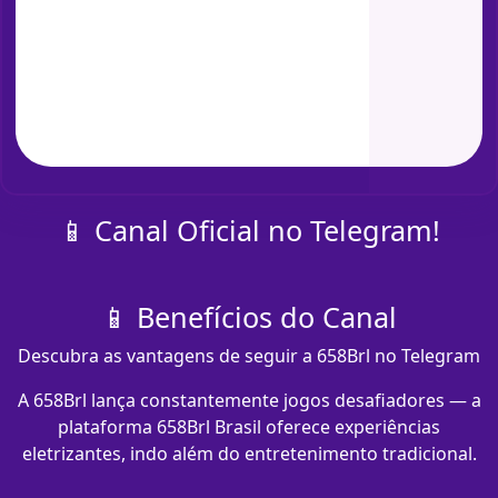
📱 Canal Oficial no Telegram!
📱 Benefícios do Canal
Descubra as vantagens de seguir a 658Brl no Telegram
A 658Brl lança constantemente jogos desafiadores — a
plataforma 658Brl Brasil oferece experiências
eletrizantes, indo além do entretenimento tradicional.