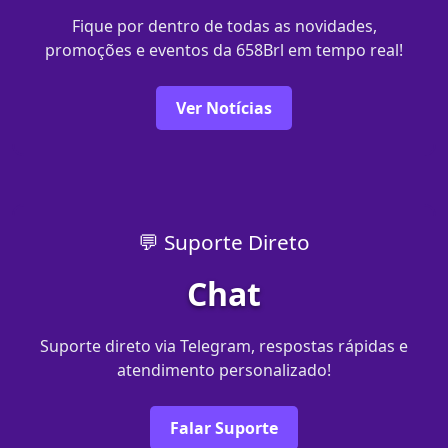
Fique por dentro de todas as novidades,
promoções e eventos da 658Brl em tempo real!
Ver Notícias
💬 Suporte Direto
Chat
Suporte direto via Telegram, respostas rápidas e
atendimento personalizado!
Falar Suporte