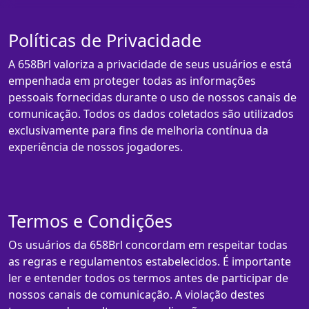
Políticas de Privacidade
A 658Brl valoriza a privacidade de seus usuários e está
empenhada em proteger todas as informações
pessoais fornecidas durante o uso de nossos canais de
comunicação. Todos os dados coletados são utilizados
exclusivamente para fins de melhoria contínua da
experiência de nossos jogadores.
Termos e Condições
Os usuários da 658Brl concordam em respeitar todas
as regras e regulamentos estabelecidos. É importante
ler e entender todos os termos antes de participar de
nossos canais de comunicação. A violação destes