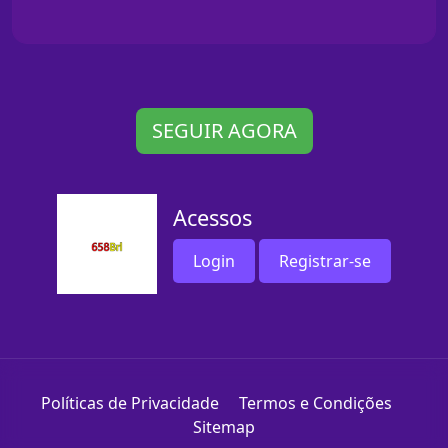
SEGUIR AGORA
Acessos
Login
Registrar-se
Políticas de Privacidade
Termos e Condições
Sitemap