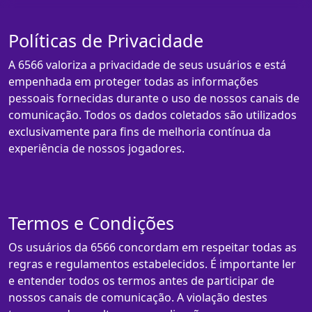
Políticas de Privacidade
A 6566 valoriza a privacidade de seus usuários e está
empenhada em proteger todas as informações
pessoais fornecidas durante o uso de nossos canais de
comunicação. Todos os dados coletados são utilizados
exclusivamente para fins de melhoria contínua da
experiência de nossos jogadores.
Termos e Condições
Os usuários da 6566 concordam em respeitar todas as
regras e regulamentos estabelecidos. É importante ler
e entender todos os termos antes de participar de
nossos canais de comunicação. A violação destes