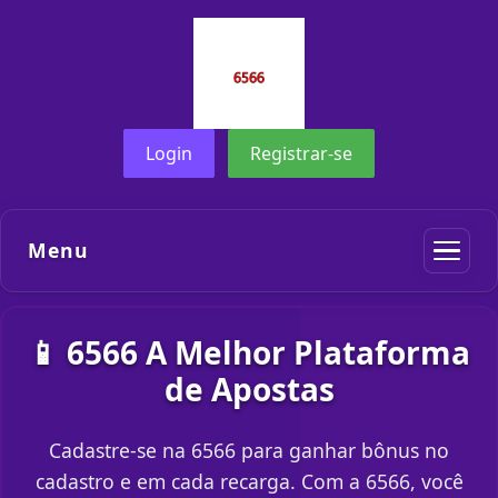
Login
Registrar-se
Menu
📱 6566 A Melhor Plataforma
de Apostas
Cadastre-se na 6566 para ganhar bônus no
cadastro e em cada recarga. Com a 6566, você