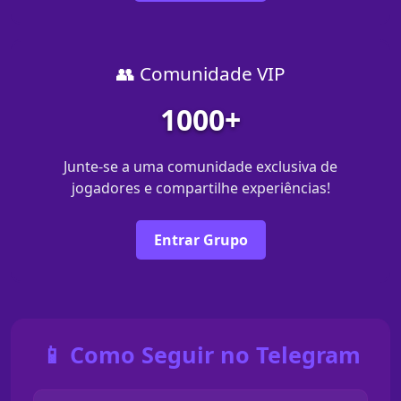
👥 Comunidade VIP
1000+
Junte-se a uma comunidade exclusiva de
jogadores e compartilhe experiências!
Entrar Grupo
📱 Como Seguir no Telegram