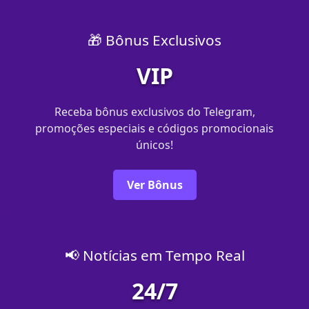
🎁 Bônus Exclusivos
VIP
Receba bônus exclusivos do Telegram,
promoções especiais e códigos promocionais
únicos!
Ver Bônus
📢 Notícias em Tempo Real
24/7