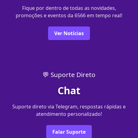
Fique por dentro de todas as novidades,
promoções e eventos da 6566 em tempo real!
Ver Notícias
💬 Suporte Direto
Chat
Suporte direto via Telegram, respostas rápidas e
atendimento personalizado!
Falar Suporte