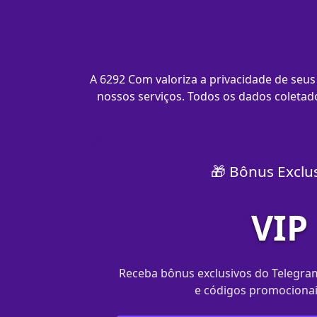
A 6292 Com valoriza a privacidade de seu
nossos serviços. Todos os dados coletado
🎁 Bônus Exclu
VIP
Receba bônus exclusivos do Telegra
e códigos promocionai