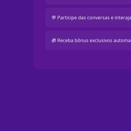
💬 Participe das conversas e interaj
🎁 Receba bônus exclusivos autom