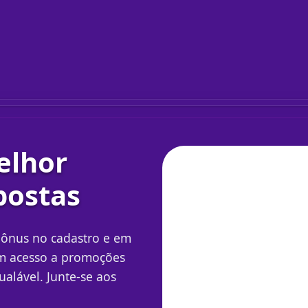
elhor
postas
bônus no cadastro e em
em acesso a promoções
ualável. Junte-se aos