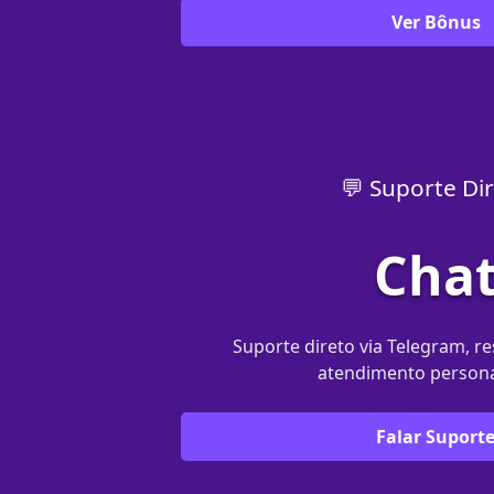
Ver Bônus
💬 Suporte Di
Cha
Suporte direto via Telegram, r
atendimento persona
Falar Suport