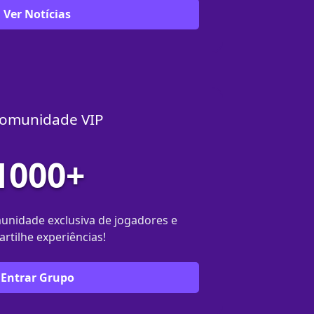
Ver Notícias
Comunidade VIP
1000+
unidade exclusiva de jogadores e
rtilhe experiências!
Entrar Grupo