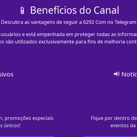
📱 Benefícios do Canal
Descubra as vantagens de seguir a 6292 Com no Telegram
s usuários e está empenhada em proteger todas as informa
s são utilizados exclusivamente para fins de melhoria con
sivos
📢 Notí
m, promoções especiais
Fique por dentro d
s únicos!
eventos da