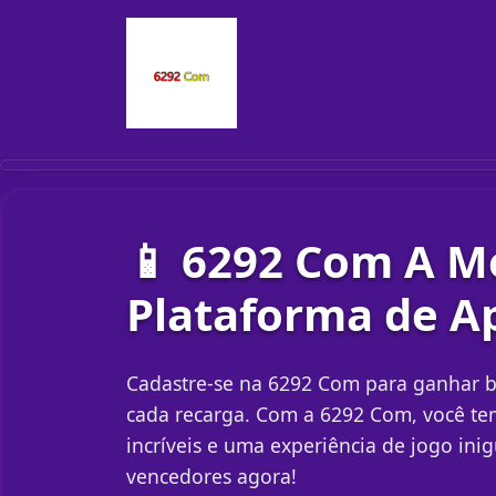
📱 6292 Com A M
Plataforma de A
Cadastre-se na 6292 Com para ganhar 
cada recarga. Com a 6292 Com, você t
incríveis e uma experiência de jogo inig
vencedores agora!