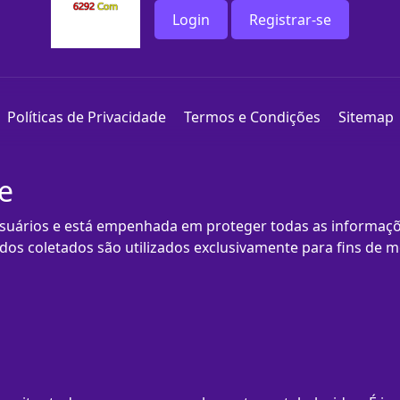
Login
Registrar-se
Políticas de Privacidade
Termos e Condições
Sitemap
de
 usuários e está empenhada em proteger todas as informaçõ
os coletados são utilizados exclusivamente para fins de m