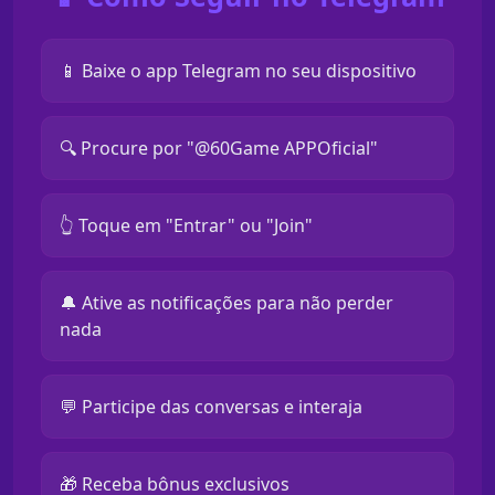
📱 Baixe o app Telegram no seu dispositivo
🔍 Procure por "@60Game APPOficial"
👆 Toque em "Entrar" ou "Join"
🔔 Ative as notificações para não perder
nada
💬 Participe das conversas e interaja
🎁 Receba bônus exclusivos