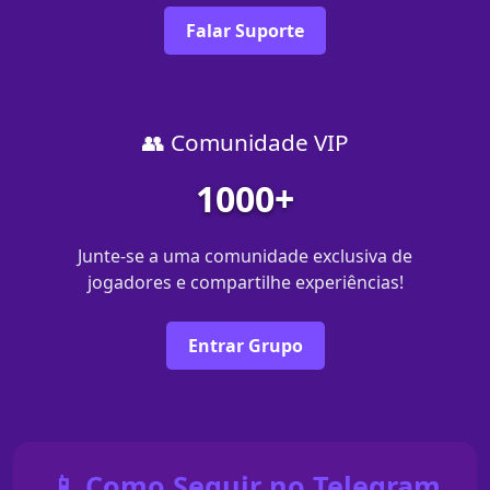
Falar Suporte
👥 Comunidade VIP
1000+
Junte-se a uma comunidade exclusiva de
jogadores e compartilhe experiências!
Entrar Grupo
📱 Como Seguir no Telegram