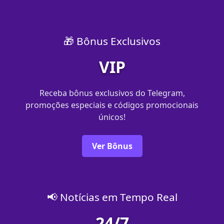
🎁 Bônus Exclusivos
VIP
Receba bônus exclusivos do Telegram,
promoções especiais e códigos promocionais
únicos!
Ver Bônus
📢 Notícias em Tempo Real
24/7