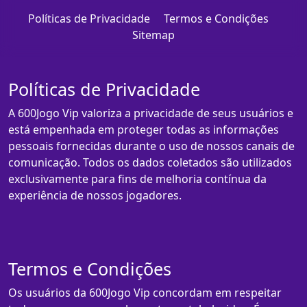
Políticas de Privacidade
Termos e Condições
Sitemap
Políticas de Privacidade
A 600Jogo Vip valoriza a privacidade de seus usuários e
está empenhada em proteger todas as informações
pessoais fornecidas durante o uso de nossos canais de
comunicação. Todos os dados coletados são utilizados
exclusivamente para fins de melhoria contínua da
experiência de nossos jogadores.
Termos e Condições
Os usuários da 600Jogo Vip concordam em respeitar