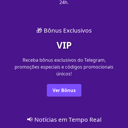
24h.
🎁 Bônus Exclusivos
VIP
Receba bônus exclusivos do Telegram,
promoções especiais e códigos promocionais
únicos!
Ver Bônus
📢 Notícias em Tempo Real