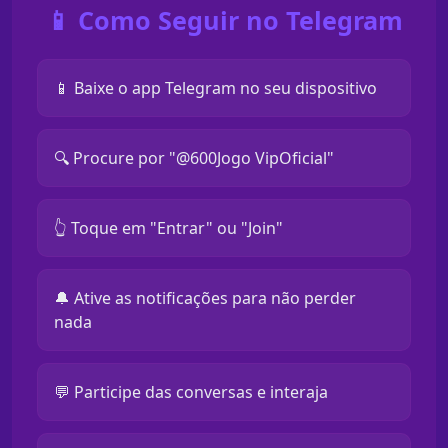
📱 Como Seguir no Telegram
📱 Baixe o app Telegram no seu dispositivo
🔍 Procure por "@600Jogo VipOficial"
👆 Toque em "Entrar" ou "Join"
🔔 Ative as notificações para não perder
nada
💬 Participe das conversas e interaja