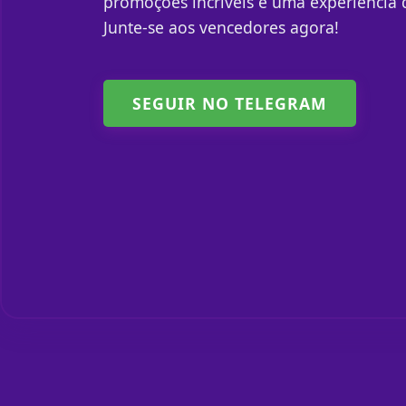
promoções incríveis e uma experiência d
Junte-se aos vencedores agora!
SEGUIR NO TELEGRAM