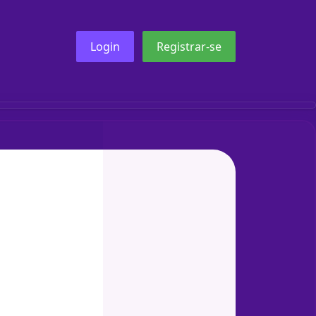
Login
Registrar-se