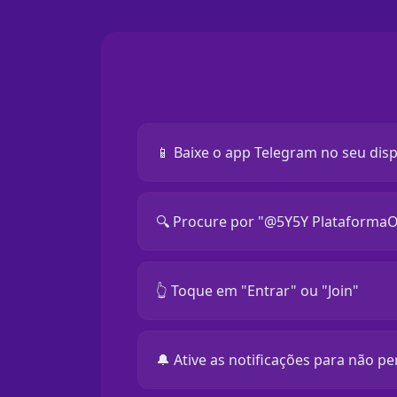
📱 Baixe o app Telegram no seu disp
🔍 Procure por "@5Y5Y PlataformaOf
👆 Toque em "Entrar" ou "Join"
🔔 Ative as notificações para não p