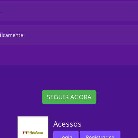
a
aticamente
SEGUIR AGORA
Acessos
Login
Registrar-se