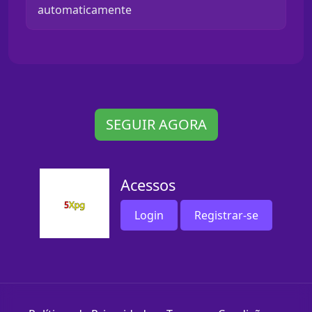
automaticamente
SEGUIR AGORA
Acessos
Login
Registrar-se