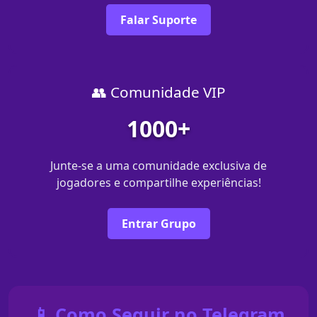
Falar Suporte
👥 Comunidade VIP
1000+
Junte-se a uma comunidade exclusiva de
jogadores e compartilhe experiências!
Entrar Grupo
📱 Como Seguir no Telegram