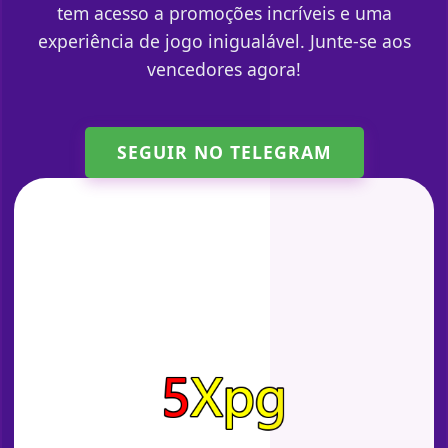
tem acesso a promoções incríveis e uma
experiência de jogo inigualável. Junte-se aos
vencedores agora!
SEGUIR NO TELEGRAM