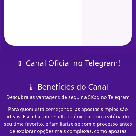
📱 Canal Oficial no Telegram!
📱 Benefícios do Canal
Descubra as vantagens de seguir a 5Xpg no Telegram
Para quem está começando, as apostas simples são
ideais. Escolha um resultado único, como a vitória do
seu time favorito, e familiarize-se com o processo antes
de explorar opções mais complexas, como apostas