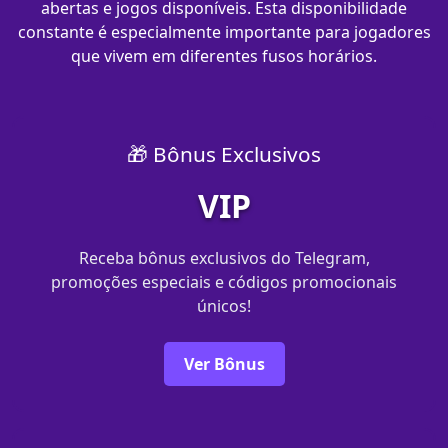
abertas e jogos disponíveis. Esta disponibilidade
constante é especialmente importante para jogadores
que vivem em diferentes fusos horários.
🎁 Bônus Exclusivos
VIP
Receba bônus exclusivos do Telegram,
promoções especiais e códigos promocionais
únicos!
Ver Bônus