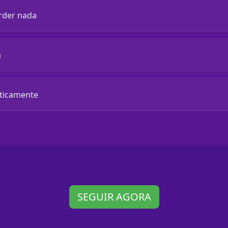
erder nada
a
aticamente
SEGUIR AGORA