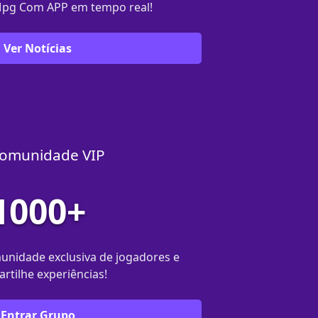
Mpg Com APP em tempo real!
Ver Notícias
Comunidade VIP
1000+
unidade exclusiva de jogadores e
rtilhe experiências!
Entrar Grupo