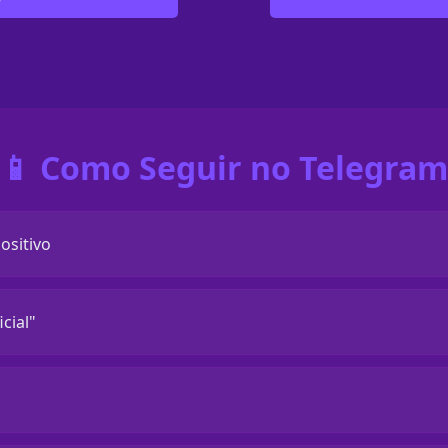
📱 Como Seguir no Telegram
ositivo
cial"