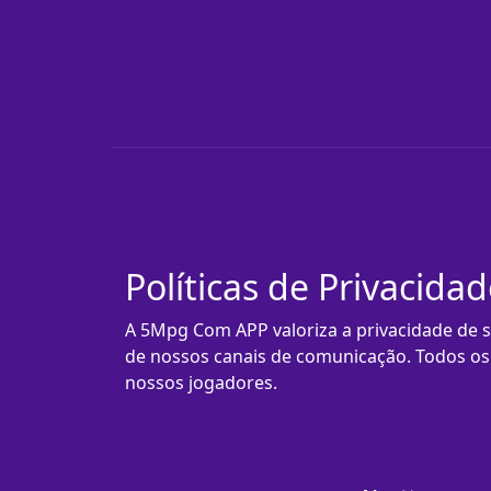
Políticas de Privacida
A 5Mpg Com APP valoriza a privacidade de 
de nossos canais de comunicação. Todos os 
nossos jogadores.