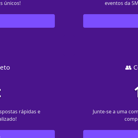
s únicos!
eventos da 5
reto
👥 
t
espostas rápidas e
Junte-se a uma com
lizado!
compa
e