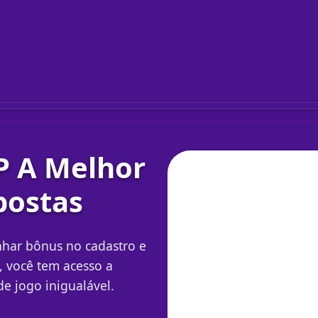
P A Melhor
postas
har bônus no cadastro e
 você tem acesso a
e jogo inigualável.