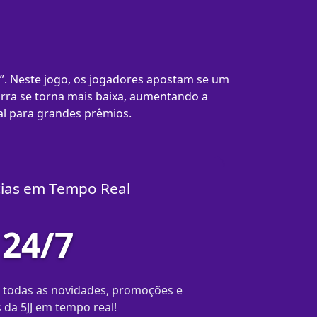
e”. Neste jogo, os jogadores apostam se um
arra se torna mais baixa, aumentando a
ial para grandes prêmios.
cias em Tempo Real
24/7
e todas as novidades, promoções e
 da 5JJ em tempo real!