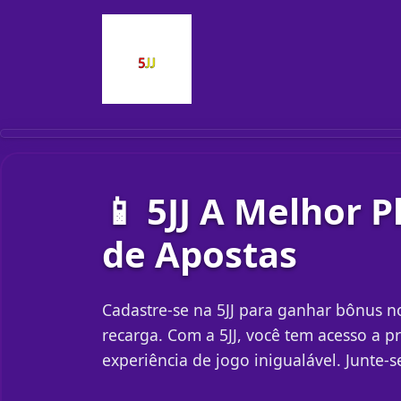
📱 5JJ A Melhor 
de Apostas
Cadastre-se na 5JJ para ganhar bônus n
recarga. Com a 5JJ, você tem acesso a p
experiência de jogo inigualável. Junte-