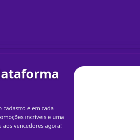
Plataforma
o cadastro e em cada
romoções incríveis e uma
se aos vencedores agora!