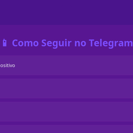
📱 Como Seguir no Telegram
ositivo