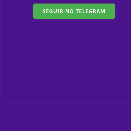
SEGUIR NO TELEGRAM