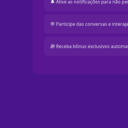
🔔 Ative as notificações para não p
💬 Participe das conversas e interaj
🎁 Receba bônus exclusivos autom