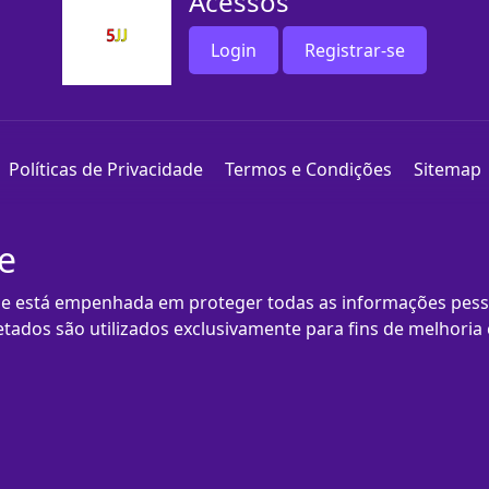
Acessos
Login
Registrar-se
Políticas de Privacidade
Termos e Condições
Sitemap
de
ios e está empenhada em proteger todas as informações pes
tados são utilizados exclusivamente para fins de melhoria