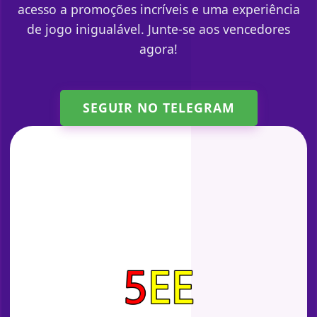
acesso a promoções incríveis e uma experiência
de jogo inigualável. Junte-se aos vencedores
agora!
SEGUIR NO TELEGRAM