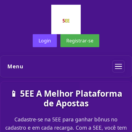
Login
Registrar-se
Menu
📱 5EE A Melhor Plataforma
de Apostas
Cadastre-se na 5EE para ganhar bônus no
cadastro e em cada recarga. Com a 5EE, você tem