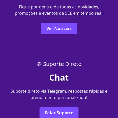
Fique por dentro de todas as novidades,
promoções e eventos da 5EE em tempo real!
Ver Notícias
💬 Suporte Direto
Chat
Suporte direto via Telegram, respostas rápidas e
atendimento personalizado!
Falar Suporte