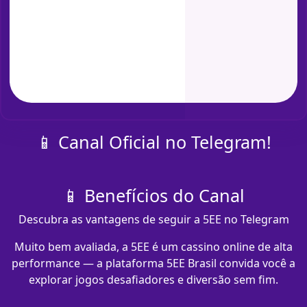
📱 Canal Oficial no Telegram!
📱 Benefícios do Canal
Descubra as vantagens de seguir a 5EE no Telegram
Muito bem avaliada, a 5EE é um cassino online de alta
performance — a plataforma 5EE Brasil convida você a
explorar jogos desafiadores e diversão sem fim.