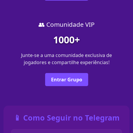
👥 Comunidade VIP
1000+
Junte-se a uma comunidade exclusiva de
jogadores e compartilhe experiências!
Entrar Grupo
📱 Como Seguir no Telegram