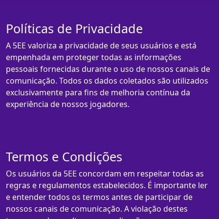
Políticas de Privacidade
A 5EE valoriza a privacidade de seus usuários e está
empenhada em proteger todas as informações
pessoais fornecidas durante o uso de nossos canais de
comunicação. Todos os dados coletados são utilizados
exclusivamente para fins de melhoria contínua da
experiência de nossos jogadores.
Termos e Condições
Os usuários da 5EE concordam em respeitar todas as
regras e regulamentos estabelecidos. É importante ler
e entender todos os termos antes de participar de
nossos canais de comunicação. A violação destes