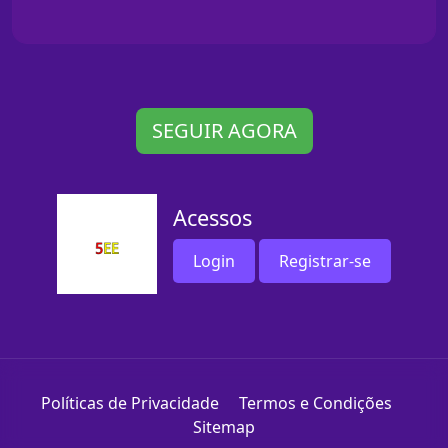
SEGUIR AGORA
Acessos
Login
Registrar-se
Políticas de Privacidade
Termos e Condições
Sitemap