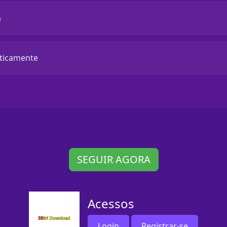
a
aticamente
SEGUIR AGORA
Acessos
Login
Registrar-se