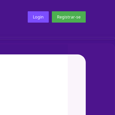
Login
Registrar-se