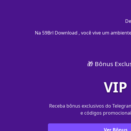
De
Na 59Brl Download , você vive um ambiente 
🎁 Bônus Exclu
VIP
Receba bônus exclusivos do Telegra
e códigos promocionai
Ver Bônus