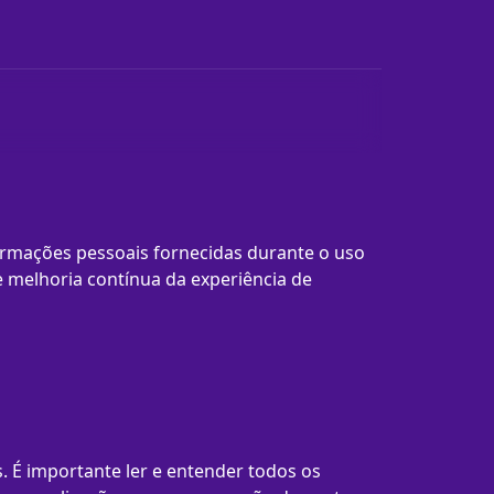
ormações pessoais fornecidas durante o uso
e melhoria contínua da experiência de
 É importante ler e entender todos os