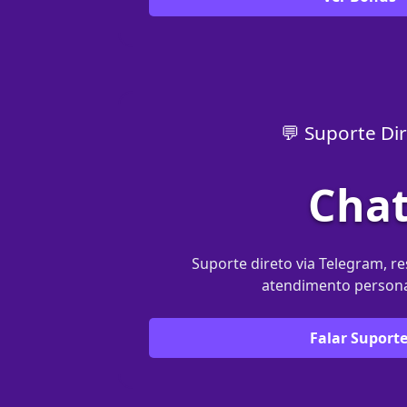
💬 Suporte Di
Cha
Suporte direto via Telegram, r
atendimento persona
Falar Suport