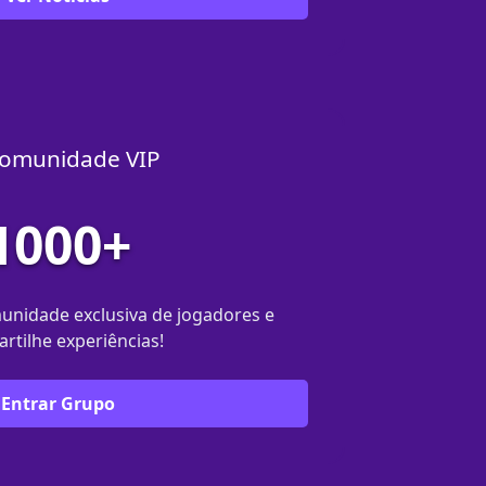
Comunidade VIP
1000+
unidade exclusiva de jogadores e
rtilhe experiências!
Entrar Grupo