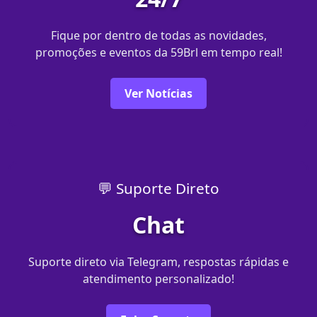
Fique por dentro de todas as novidades,
promoções e eventos da 59Brl em tempo real!
Ver Notícias
💬 Suporte Direto
Chat
Suporte direto via Telegram, respostas rápidas e
atendimento personalizado!