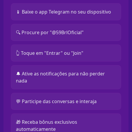
📱 Baixe o app Telegram no seu dispositivo
🔍 Procure por "@59BrlOficial"
👆 Toque em "Entrar" ou "Join"
🔔 Ative as notificações para não perder
nada
💬 Participe das conversas e interaja
🎁 Receba bônus exclusivos
automaticamente