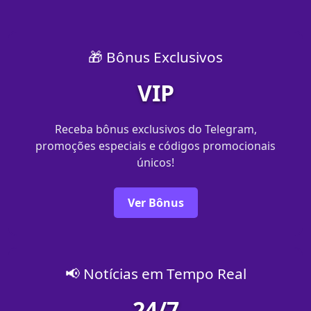
🎁 Bônus Exclusivos
VIP
Receba bônus exclusivos do Telegram,
promoções especiais e códigos promocionais
únicos!
Ver Bônus
📢 Notícias em Tempo Real
24/7