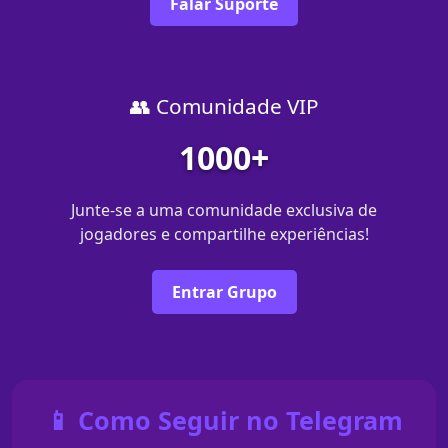
Falar Suporte
👥 Comunidade VIP
1000+
Junte-se a uma comunidade exclusiva de
jogadores e compartilhe experiências!
Entrar Grupo
📱 Como Seguir no Telegram