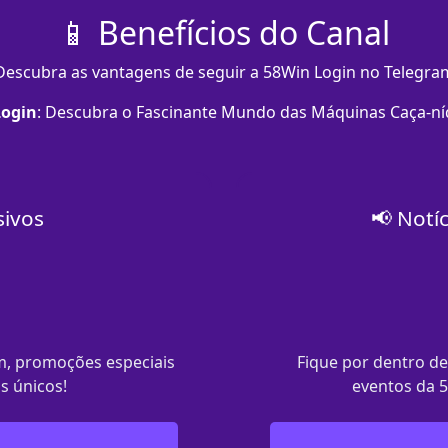
📱 Benefícios do Canal
Descubra as vantagens de seguir a 58Win Login no Telegra
Login
: Descubra o Fascinante Mundo das Máquinas Caça-ní
sivos
📢 Notí
m, promoções especiais
Fique por dentro d
s únicos!
eventos da 