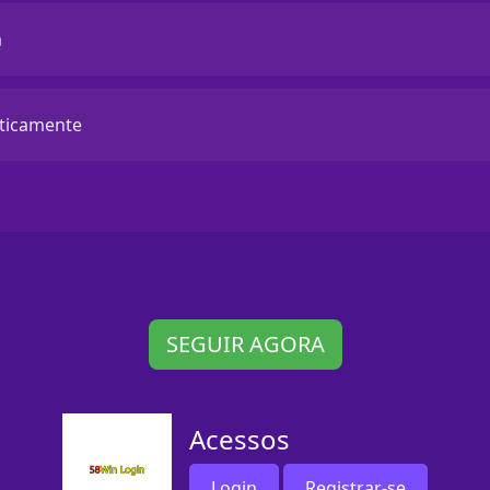
a
aticamente
SEGUIR AGORA
Acessos
Login
Registrar-se