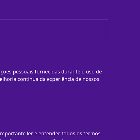
ações pessoais fornecidas durante o uso de
elhoria contínua da experiência de nossos
importante ler e entender todos os termos