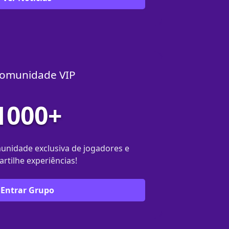
Comunidade VIP
1000+
unidade exclusiva de jogadores e
rtilhe experiências!
Entrar Grupo