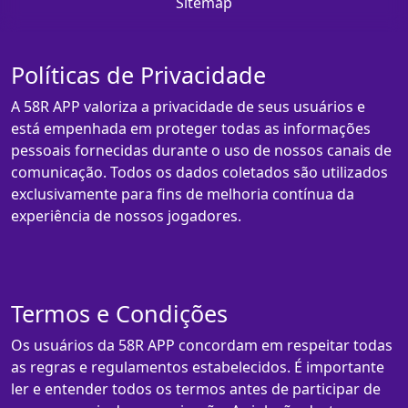
Sitemap
Políticas de Privacidade
A 58R APP valoriza a privacidade de seus usuários e
está empenhada em proteger todas as informações
pessoais fornecidas durante o uso de nossos canais de
comunicação. Todos os dados coletados são utilizados
exclusivamente para fins de melhoria contínua da
experiência de nossos jogadores.
Termos e Condições
Os usuários da 58R APP concordam em respeitar todas
as regras e regulamentos estabelecidos. É importante
ler e entender todos os termos antes de participar de