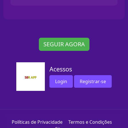
SEGUIR AGORA
Acessos
Login
Registrar-se
Políticas de Privacidade
Termos e Condições