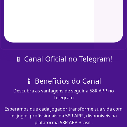
📱 Canal Oficial no Telegram!
📱 Benefícios do Canal
Descubra as vantagens de seguir a 58R APP no
Telegram
Esperamos que cada jogador transforme sua vida com
os jogos profissionais da 58R APP , disponíveis na
plataforma 58R APP Brasil .