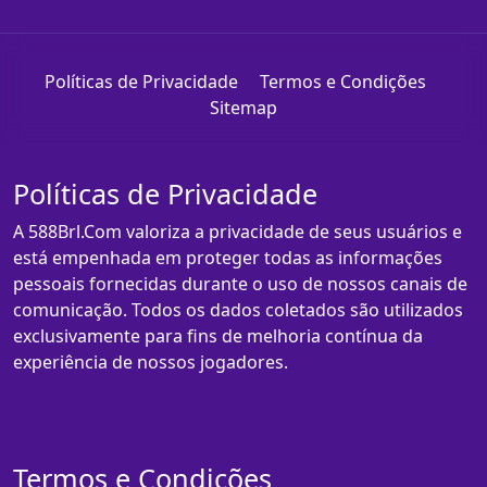
Políticas de Privacidade
Termos e Condições
Sitemap
Políticas de Privacidade
A 588Brl.Com valoriza a privacidade de seus usuários e
está empenhada em proteger todas as informações
pessoais fornecidas durante o uso de nossos canais de
comunicação. Todos os dados coletados são utilizados
exclusivamente para fins de melhoria contínua da
experiência de nossos jogadores.
Termos e Condições