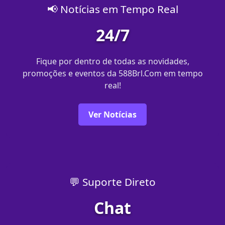
📢 Notícias em Tempo Real
24/7
Fique por dentro de todas as novidades,
promoções e eventos da 588Brl.Com em tempo
real!
Ver Notícias
💬 Suporte Direto
Chat