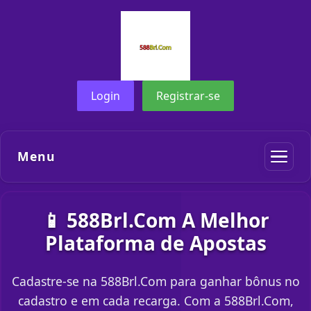
Login
Registrar-se
Menu
📱 588Brl.Com A Melhor
Plataforma de Apostas
Cadastre-se na 588Brl.Com para ganhar bônus no
cadastro e em cada recarga. Com a 588Brl.Com,